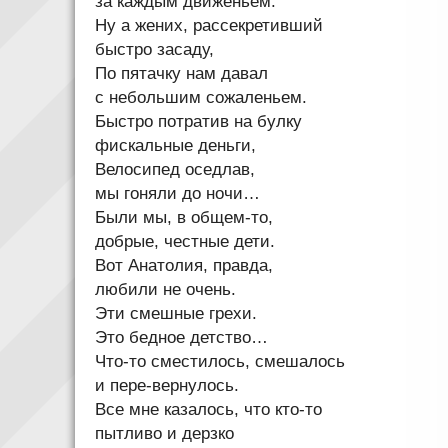
за каждым движеньем.
Ну а жених, рассекретивший
быстро засаду,
По пятачку нам давал
с небольшим сожаленьем.
Быстро потратив на булку
фискальные деньги,
Велосипед оседлав,
мы гоняли до ночи…
Были мы, в общем-то,
добрые, честные дети.
Вот Анатолия, правда,
любили не очень.
Эти смешные грехи.
Это бедное детство…
Что-то сместилось, смешалось
и пере-вернулось.
Все мне казалось, что кто-то
пытливо и дерзко